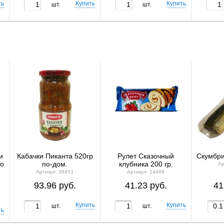
шт.
шт.
и
Кабачки Пиканта 520гр
Рулет Сказочный
Скумбрия
по
по-дом.
клубника 200 гр.
Ар
Артикул: 39453
Артикул: 14468
93.96 руб.
41.23 руб.
41
шт.
шт.