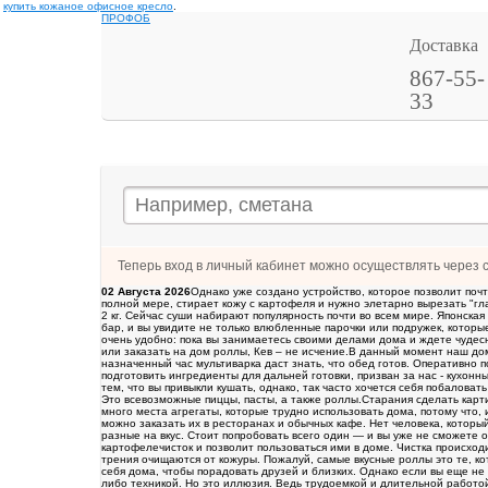
купить кожаное офисное кресло
.
ПРОФОБ
Доставка
867-55-
33
Теперь вход в личный кабинет можно осуществлять через 
02 Августа 2026
Однако уже создано устройство, которое позволит поч
полной мере, стирает кожу с картофеля и нужно элетарно вырезать "гл
2 кг. Сейчас суши набирают популярность почти во всем мире. Японская
бар, и вы увидите не только влюбленные парочки или подружек, котор
очень удобно: пока вы занимаетесь своими делами дома и ждете чудес
или заказать на дом роллы, Кев – не исчение.В данный момент наш до
назначенный час мультиварка даст знать, что обед готов. Оперативно 
подготовить ингредиенты для дальней готовки, призван за нас - кухонн
тем, что вы привыкли кушать, однако, так часто хочется себя побалова
Это всевозможные пиццы, пасты, а также роллы.Старания сделать карти
много места агрегаты, которые трудно использовать дома, потому что, 
можно заказать их в ресторанах и обычных кафе. Нет человека, котор
разные на вкус. Стоит попробовать всего один — и вы уже не сможете 
картофелечисток и позволит пользоваться ими в доме. Чистка происход
трения очищаются от кожуры. Пожалуй, самые вкусные роллы это те, ко
себя дома, чтобы порадовать друзей и близких. Однако если вы еще не
либо техникой. Но это иллюзия. Ведь трудоемкой и длительной работо