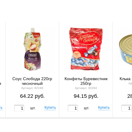
Соус Слобода 220гр
Конфеты Буревестник
Клька 
я
чесночный
250гр
Ар
Артикул: 82198
Артикул: 30284
64.22 руб.
94.15 руб.
2
шт.
шт.