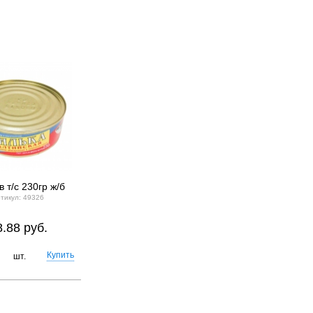
в т/с 230гр ж/б
Корм Китикет 350гр
Печенье Пшеничк
мясной пир
сливочное 380гр Сл
тикул: 49326
Слобода
Артикул: 82324
Артикул: 82274
8.88 руб.
50.26 руб.
46.27 руб.
шт.
шт.
шт.