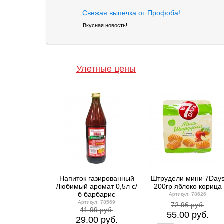
Свежая выпечка от Профоба!
Вкусная новость!
Улетные цены
Напиток газированный
Штрудели мини 7Day
Любимый аромат 0,5л с/
200гр яблоко корица
б барбарис
Артикул: 78626
Артикул: 78569
72.96 руб.
41.99 руб.
55.00 руб.
29.00 руб.