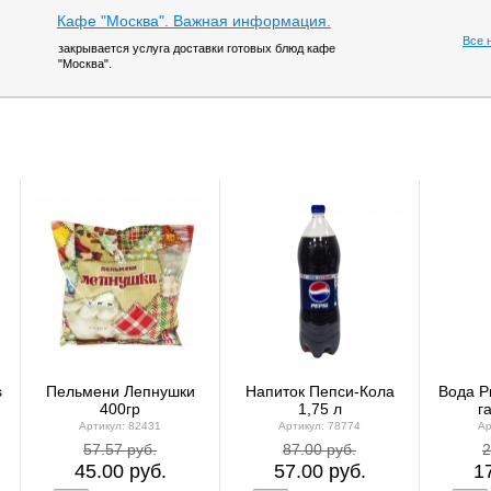
Кафе "Москва". Важная информация.
Все 
закрывается услуга доставки готовых блюд кафе
"Москва".
s
Пельмени Лепнушки
Напиток Пепси-Кола
Вода Р
400гр
1,75 л
г
Артикул: 82431
Артикул: 78774
Ар
57.57 руб.
87.00 руб.
2
45.00 руб.
57.00 руб.
1