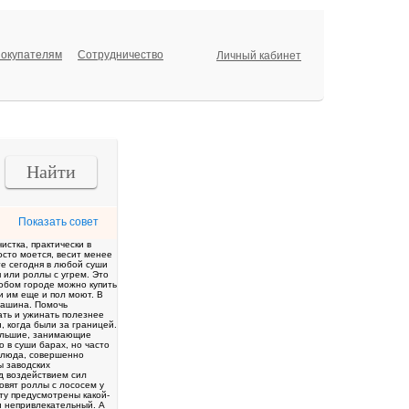
окупателям
Сотрудничество
Личный кабинет
Найти
Показать совет
истка, практически в
осто моется, весит менее
те сегодня в любой суши
 или роллы с угрем. Это
юбом городе можно купить
и им еще и пол моют. В
 машина. Помочь
кать и ужинать полезнее
, когда были за границей.
большие, занимающие
о в суши барах, но часто
 блюда, совершенно
ы заводских
од воздействием сил
овят роллы с лососем у
ту предусмотрены какой-
и непривлекательный. А