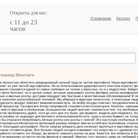
Открыты для вас:
О компании
Каталог
П
с 11 до 23
часов
страницу ВКонтакте.
ти полностью облегчить каждодневный скучный труд по чистке картофеля. Наша картофелеч
азки" из уже чистой картофелины. Из-за использования ударопрочного пластика агрегат пр
 кухня становится одной из самых любимых не только у взрослых, но и у подростков. Зайди
ые мило болтают, но и целые семьи, которые заказывают роллы филфия, роллы калифорния
ные и вкусные роллы, доставка порадует вас быстрым и качественным обслуживанием! В л
м заполнен разнообразной техникой. Мы убираем в квартире пылесосом, а некоторые люд
подогреть продукт поможет микроволновая печь. За мойку посуды отвечает посудомоечная
ый процессор. Сегодня все более популярной становится восточная кухня. Конечно, завтра
ть чем-то вкусным и необычным. Большинство людей притают лакомиться тем, что пробовали
стку пробовались давно, хотя до сего дня это были, как правило, модели для общепита, 
их размер не подходил для бытового использования.Кстати, суши и роллы бывают не тольк
ый бы отказался попробовать яичные роллы или роллы с семгой! Это настолько необычные
остановиться.Несмотря на меленький размер аппарат впитал в себя все позитивные сторон
ит благодаря центрифуге. После запуска аппарата диск начинает крутиться и картофель п
торые готовятся дома. Все больше людей сегодня осваивают это искусство и с удовием гот
 умеете готовить это блюдо, вы можете заказать роллы на дом. Кажется, все моменты в бы
й по-прежнему остается чистка фруктов и овощей. Именно этот процесс нами не любимый 