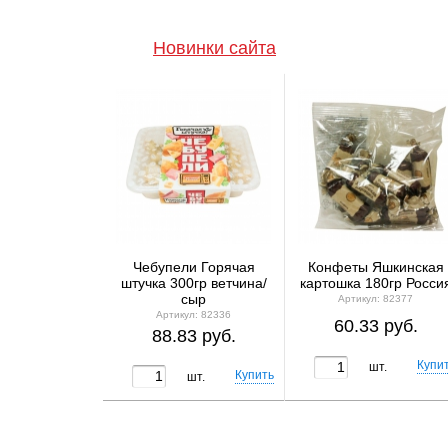
Новинки сайта
Чебупели Горячая
Конфеты Яшкинская
штучка 300гр ветчина/
картошка 180гр Росси
сыр
Артикул: 82377
Артикул: 82336
60.33 руб.
88.83 руб.
шт.
шт.