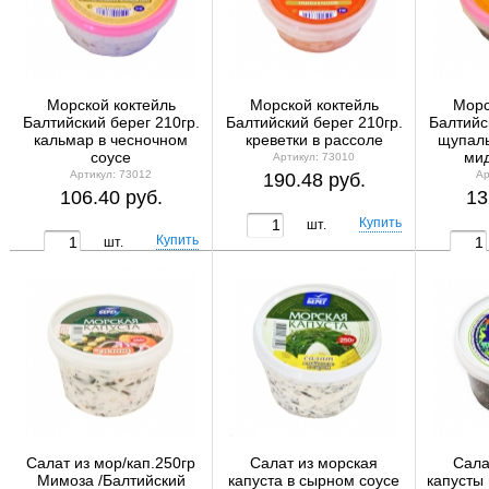
Морской коктейль
Морской коктейль
Морс
Балтийский берег 210гр.
Балтийский берег 210гр.
Балтийс
кальмар в чесночном
креветки в рассоле
щупаль
соусе
мид
Артикул: 73010
Артикул: 73012
Ар
190.48 руб.
106.40 руб.
13
шт.
шт.
Салат из мор/кап.250гр
Салат из морская
Сала
Мимоза /Балтийский
капуста в сырном соусе
капусты