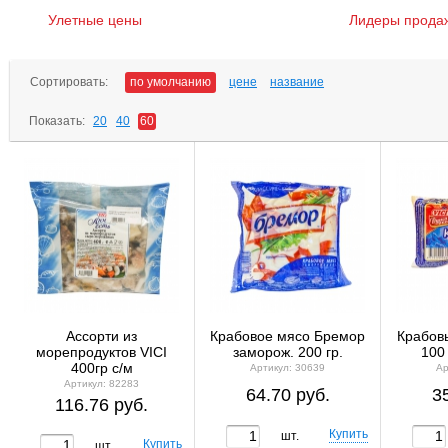
Улетные цены
Лидеры прода
Сортировать:
по умолчанию
цене
название
Показать:
20
40
60
Ассорти из
Крабовое мясо Бремор
Крабовы
морепродуктов VICI
заморож. 200 гр.
100
400гр с/м
Артикул: 30639
Ар
Артикул: 82283
64.70 руб.
3
116.76 руб.
шт.
шт.