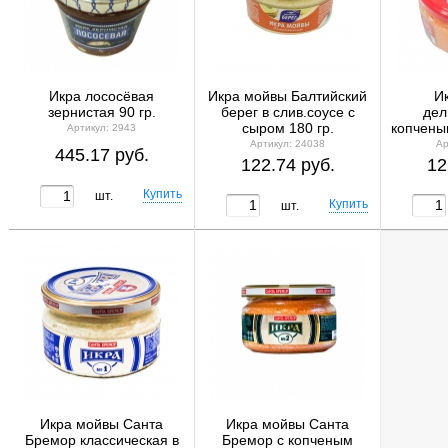
Икра лососёвая
Икра мойвы Балтийский
И
зернистая 90 гр.
берег в слив.соусе с
дел
сыром 180 гр.
копчены
Артикул: 2943
Балт
Артикул: 24038
Ар
445.17 руб.
122.74 руб.
12
шт.
шт.
Икра мойвы Санта
Икра мойвы Санта
Бремор классическая в
Бремор с копченым