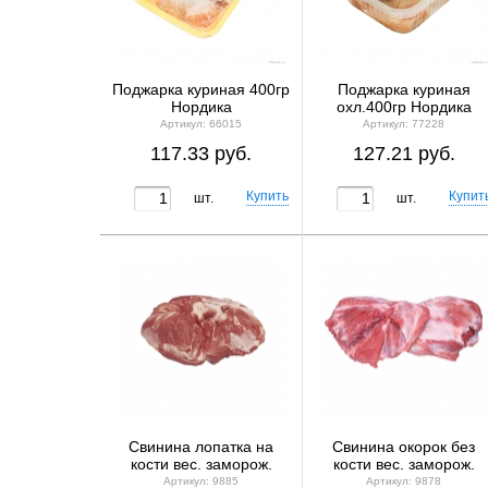
Поджарка куриная 400гр
Поджарка куриная
Нордика
охл.400гр Нордика
Артикул: 66015
Артикул: 77228
117.33 руб.
127.21 руб.
шт.
шт.
Свинина лопатка на
Свинина окорок без
кости вес. заморож.
кости вес. заморож.
Артикул: 9885
Артикул: 9878