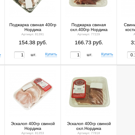
Поджарка свиная 400гр
Поджарка свиная
Свини
Нордика
охл.400гр Нордика
кост
Артикул: 81391
Артикул: 77229
154.38 руб.
166.73 руб.
3
шт.
шт.
Эскалоп 400гр свиной
Эскалоп 400гр свиной
Нордика
охл.Нордика
Артикул: 81353
Артикул: 77818