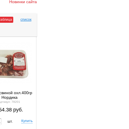
Новинки сайта
таблица
список
свиной охл.400гр
Нордика
Артикул: 78201
54.38 руб.
шт.