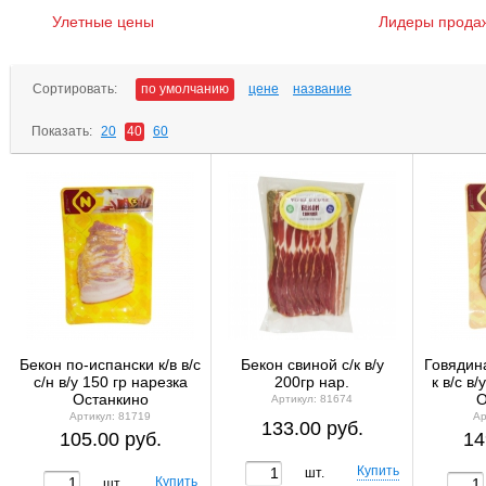
Улетные цены
Лидеры прода
Сортировать:
по умолчанию
цене
название
Показать:
20
40
60
Бекон по-испански к/в в/с
Бекон свиной с/к в/у
Говядин
с/н в/у 150 гр нарезка
200гр нар.
к в/с в
Останкино
О
Артикул: 81674
Артикул: 81719
Ар
133.00 руб.
105.00 руб.
14
шт.
шт.