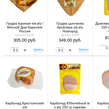
Грудка куриная к/в в/у /
Грудка цыпленка
Дымовиц
Мясной Дом Карелия/
бройлера к/в в/у
150 
Россия
Новгород
Ар
Артикул: 82156
Артикул: 81819
8
305.00 руб.
349.00 руб.
кг.
кг.
Карбонад Крестьянский
Карбонад Юбилейный в/
Карбо
к/в
к в/у 150 гр нарезка