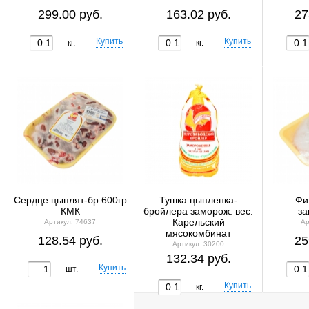
299.00 руб.
163.02 руб.
27
кг.
кг.
Сердце цыплят-бр.600гр
Тушка цыпленка-
Фи
КМК
бройлера заморож. вес.
за
Карельский
Артикул: 74637
Ар
мясокомбинат
128.54 руб.
25
Артикул: 30200
132.34 руб.
шт.
кг.