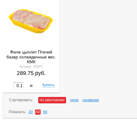
Филе цыплят Птичий
базар охлажденные вес.
КМК
Артикул: 30307
289.75 руб.
кг.
Сортировать:
по умолчанию
цене
название
Показать:
20
40
60