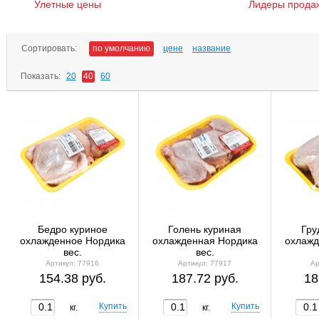
Улетные цены
Лидеры прода
Сортировать:
по умолчанию
цене
название
Показать:
20
40
60
Бедро куриное
Голень куриная
Гру
охлажденное Нордика
охлажденная Нордика
охлажд
вес.
вес.
Артикул: 77916
Артикул: 77917
Ар
154.38 руб.
187.72 руб.
18
кг.
кг.