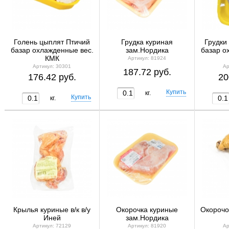
Голень цыплят Птичий
Грудка куриная
Грудки
базар охлажденные вес.
зам.Нордика
базар о
КМК
Артикул: 81924
Артикул: 30301
Ар
187.72 руб.
176.42 руб.
20
кг.
кг.
Крылья куриные в/к в/у
Окорочка куриные
Окорочок
Иней
зам.Нордика
Артикул: 72129
Артикул: 81920
Ар