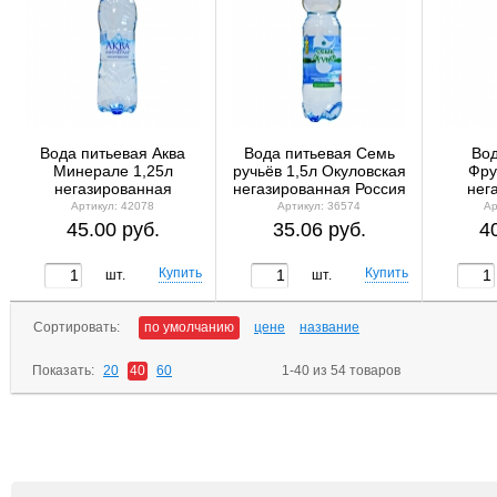
Вода питьевая Аква
Вода питьевая Семь
Вод
Минерале 1,25л
ручьёв 1,5л Окуловская
Фру
негазированная
негазированная Россия
нег
Артикул: 42078
Артикул: 36574
Ар
45.00 руб.
35.06 руб.
4
шт.
шт.
Сортировать:
по умолчанию
цене
название
Показать:
20
40
60
1-40 из 54 товаров