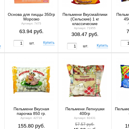
Основа для пиццы 350гр
Пельмени Вкусмайлики
Пельм
Морозко
(Сельские) 1 кг
45
классические
Артикул: 7475
Артикул: 71955
63.94 руб.
7
308.47 руб.
шт.
шт.
и
Пельмени Вкусная
Пельмени Лепнушки
Пельме
парочка 850 гр.
400гр
Артикул: 42719
Артикул: 82431
57.57 руб.
155.80 руб.
1