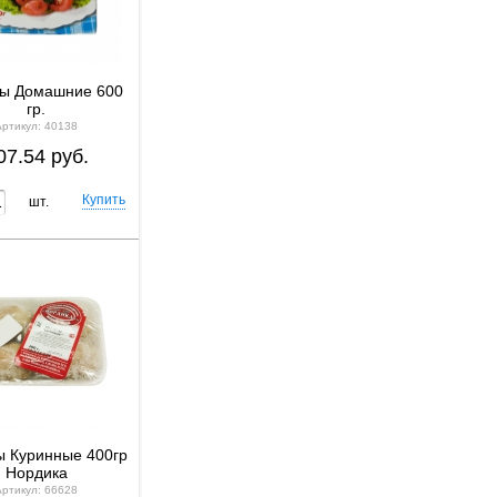
ты Домашние 600
гр.
Артикул: 40138
07.54 руб.
шт.
ы Куринные 400гр
Нордика
Артикул: 66628