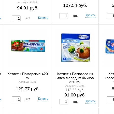
Артикул: 81702
107.54 руб.
5
94.91 руб.
шт.
шт.
0
Котлеты Поморские 420
Котлеты Равиолло из
Кот
гр.
мяса молодых бычков
класс
320 гр.
Артикул: 4841
Артикул: 31894
129.77 руб.
8
118.66 руб.
91.00 руб.
шт.
шт.