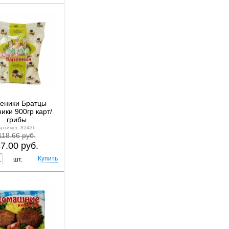
еники Братцы
ики 900гр карт/
грибы
Артикул: 82436
118.66 руб.
7.00 руб.
шт.