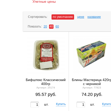
Улетные цены
Сортировать:
по умолчанию
цене
название
Показать:
20
40
60
Бифштекс Классический
Блины Мастерица 420г
400гр
с черникой
Артикул: 25174
Артикул: 77823
95.57 руб.
74.20 руб.
шт.
шт.