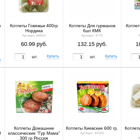
з
Котлеты Говяжьи 400гр
Котлеты Для гурманов
Котле
Нордика
6шт КМК
Артикул: 66623
Артикул: 4775
60.99 руб.
132.15 руб.
1
шт.
шт.
Котлеты Домашние
Котлеты Киевские 600 гр.
Котлет
0
классические "Гур Мама"
Артикул: 40103
300 гр Россия