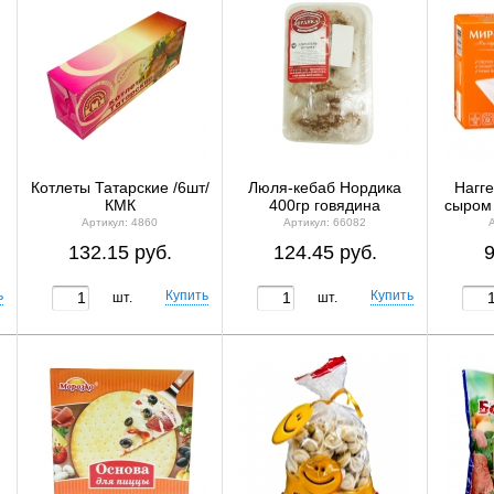
Котлеты Татарские /6шт/
Люля-кебаб Нордика
Нагг
КМК
400гр говядина
сыром 
Артикул: 4860
Артикул: 66082
132.15 руб.
124.45 руб.
9
шт.
шт.