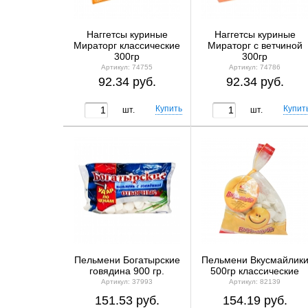
Наггетсы куриные
Наггетсы куриные
Мираторг классические
Мираторг с ветчиной
300гр
300гр
Артикул: 74755
Артикул: 74786
92.34 руб.
92.34 руб.
шт.
шт.
Пельмени Богатырские
Пельмени Вкусмайлик
говядина 900 гр.
500гр классические
Артикул: 37993
Артикул: 82139
151.53 руб.
154.19 руб.