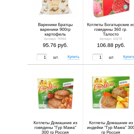
Вареники Братцы
Котлеты Богатырские и
вареники 900гр
говядины 360 гр.
картофель
Талосто
Артикул: 76592
Артикул: 43278
95.76 руб.
106.88 руб.
шт.
шт.
Котлеты Домашние из
Котлеты Домашние из
говядины "Гур Мама"
индейки "Гур Мама" 30
300 гр Россия
гр Россия