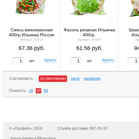
Смесь мексиканская
Фасоль резаная Ильинка
Шамп
400гр Ильинка Россия
400гр.
Иль
Артикул: 81615
Артикул: 81619
Ар
67.36 руб.
61.56 руб.
9
шт.
шт.
Сортировать:
по умолчанию
цене
название
Показать:
20
40
60
© «Профоб», 2018
Служба доставки: 867-55-33
Наша группа в ВКонтакте