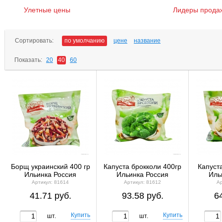
Улетные цены
Лидеры прода
Сортировать:
по умолчанию
цене
название
Показать:
20
40
60
Борщ украинский 400 гр
Капуста брокколи 400гр
Капуст
Ильинка Россия
Ильинка Россия
Иль
Артикул: 81614
Артикул: 81612
Ар
41.71 руб.
93.58 руб.
6
шт.
шт.