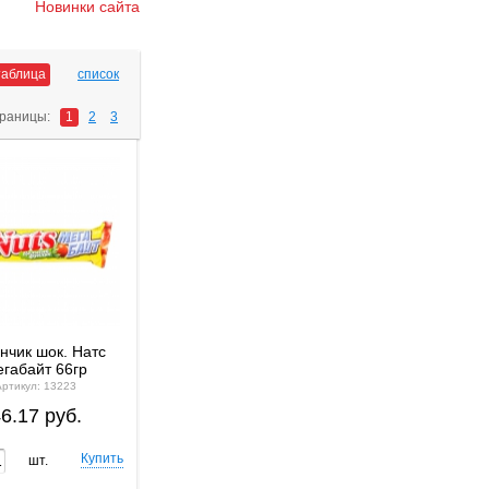
Новинки сайта
таблица
список
раницы:
1
2
3
нчик шок. Натс
габайт 66гр
Артикул: 13223
6.17 руб.
шт.