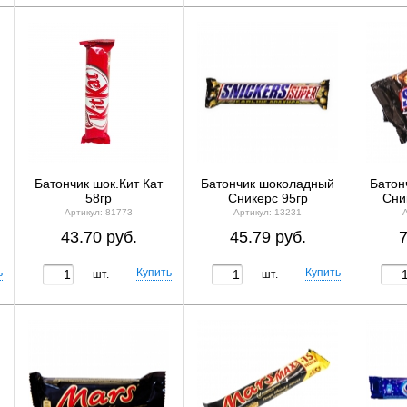
Батончик шок.Кит Кат
Батончик шоколадный
Батон
58гр
Сникерс 95гр
Сни
Артикул: 81773
Артикул: 13231
43.70 руб.
45.79 руб.
7
шт.
шт.