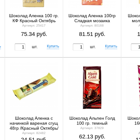
Шоколад Аленка 100 гр.
Шоколад Аленка 100гр
Шокол
КФ Красный Октябрь
Сладкая мозаика
мол
Артикул: 25417
Артикул: 80168
75.34 руб.
81.51 руб.
1
шт.
шт.
Шоколад Аленка с
Шоколад Альпен Голд
Шокол
начинкой вареная сгущ
100 гр. темный
16
48гр /Красный Октябрь/
Артикул: 37829
Артикул: 82482
62.13 руб.
24.51 руб.
1