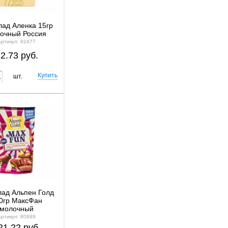
ад Аленка 15гр
очный Россия
Артикул: 82477
2.73 руб.
шт.
ад Альпен Голд
0гр МаксФан
молочный
Артикул: 80999
21.22 руб.