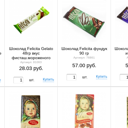
Шоколад Felicita Gelato
Шоколад Felicita фундук
Шокола
е
48гр вкус
90 гр
и
фисташ.мороженого
Артикул: 76861
Артикул: 81063
57.00 руб.
5
28.03 руб.
шт.
шт.