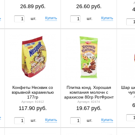
26.89 руб.
26.60 руб.
4
шт.
шт.
Конфеты Несквик со
Плитка конд. Хорошая
Шар ш
взрывной карамелью
компания молочн с
чу
177гр
арахисом 80гр РотФронт
Артикул: 81912
Артикул: 82474
6
117.90 руб.
19.67 руб.
шт.
шт.