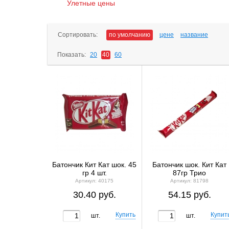
Улетные цены
Сортировать:
по умолчанию
цене
название
Показать:
20
40
60
Батончик Кит Кат шок. 45
Батончик шок. Кит Кат
гр 4 шт.
87гр Трио
Артикул: 40175
Артикул: 81798
30.40 руб.
54.15 руб.
шт.
шт.