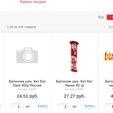
Лидеры продаж
Вид:
1-40 из 104 товаров
Ст
Батончик шок. Кит Кат
Батончик шок. Кит Кат
Бато
Dark 40гр Россия
Чанки 40 гр
ме
Артикул: 82487
Артикул: 81680
24.51 руб.
27.27 руб.
4
шт.
шт.