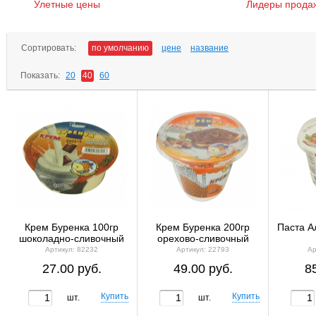
Улетные цены
Лидеры прода
Сортировать:
по умолчанию
цене
название
Показать:
20
40
60
Крем Буренка 100гр
Крем Буренка 200гр
Паста А
шоколадно-сливочный
орехово-сливочный
Артикул: 82232
Артикул: 22793
Ар
27.00 руб.
49.00 руб.
8
шт.
шт.