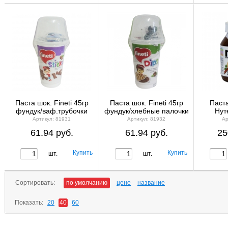
Паста шок. Fineti 45гр
Паста шок. Fineti 45гр
Паст
фундук/ваф.трубочки
фундук/хлебные палочки
Нут
Артикул: 81931
Артикул: 81932
Ар
61.94 руб.
61.94 руб.
25
шт.
шт.
Сортировать:
по умолчанию
цене
название
Показать:
20
40
60