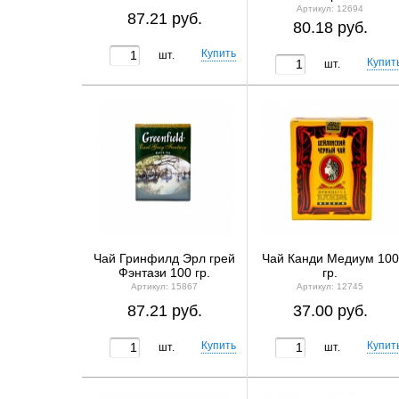
Артикул: 12694
87.21 руб.
80.18 руб.
шт.
шт.
Чай Гринфилд Эрл грей
Чай Канди Медиум 100
Фэнтази 100 гр.
гр.
Артикул: 15867
Артикул: 12745
87.21 руб.
37.00 руб.
шт.
шт.