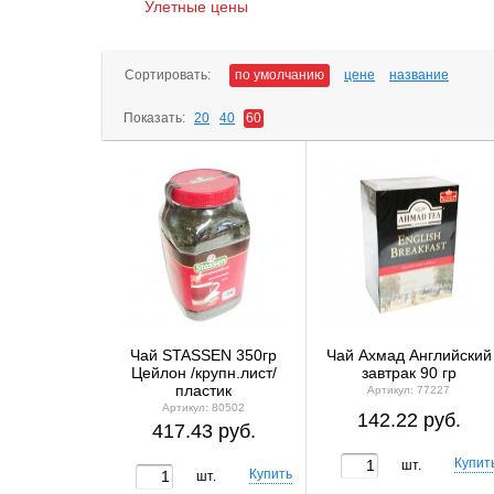
Улетные цены
Сортировать:
по умолчанию
цене
название
Показать:
20
40
60
Чай STASSEN 350гр
Чай Ахмад Английский
Цейлон /крупн.лист/
завтрак 90 гр
пластик
Артикул: 77227
Артикул: 80502
142.22 руб.
417.43 руб.
шт.
шт.