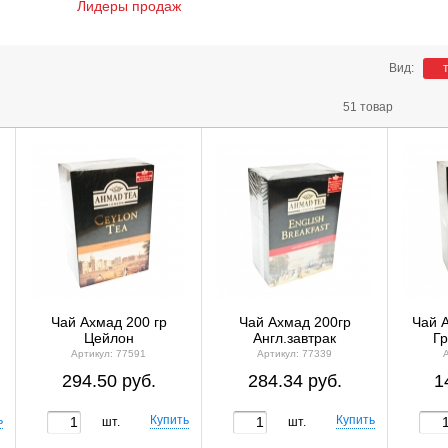
Лидеры продаж
Вид:
51 товар
Чай Ахмад 200 гр
Чай Ахмад 200гр
Чай А
Цейлон
Англ.завтрак
Гр
Артикул: 77591
Артикул: 77339
294.50 руб.
284.34 руб.
1
шт.
шт.