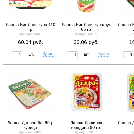
Лапша Биг Ланч кура 110
Лапша Биг Ланч кура/лук
Лапша Б
гр
65 гр
Артикул: 68602
Артикул: 63889
Ар
60.04 руб.
33.06 руб.
1
шт.
шт.
Лапша Дагшан б/п 90гр
Лапша Доширак
Лапша Д
курица
говядина 90 гр.
Артикул: 80029
Артикул: 19137
А