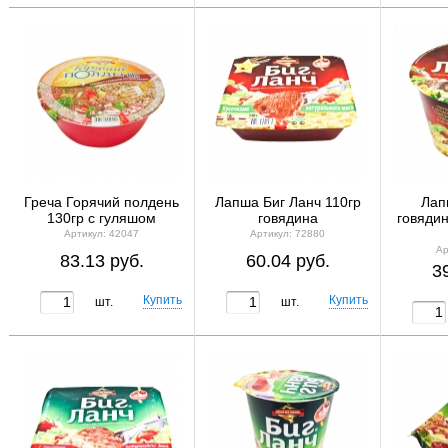
Греча Горячий полдень
Лапша Биг Ланч 110гр
Лап
130гр с гуляшом
говядина
говядин
Артикул: 42047
Артикул: 72880
Ар
83.13 руб.
60.04 руб.
3
шт.
шт.