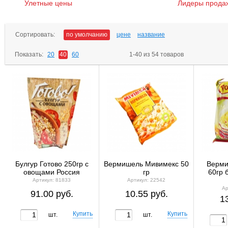
Улетные цены
Лидеры прода
Сортировать:
по умолчанию
цене
название
Показать:
20
40
60
1-40 из 54 товаров
Булгур Готово 250гр с
Вермишель Мивимекс 50
Верми
овощами Россия
гр
60гр б
Артикул: 81833
Артикул: 22542
Ар
91.00 руб.
10.55 руб.
1
шт.
шт.