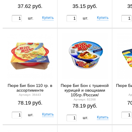
37.62 руб.
35.15 руб.
3
шт.
шт.
Пюре Биг Бон 110 гр. в
Пюре Биг Бон с тушеной
Пюре Би
ассортименте
курицей и овощиами
105гр /Россия/
Артикул: 36443
Ар
Артикул: 82268
78.19 руб.
7
78.19 руб.
шт.
шт.