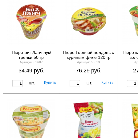
Пюре Биг Ланч лук/
Пюре Горячий полдень с
Пюре к
гренки 50 гр
куриным филе 120 гр
зол
Артикул: 62607
Артикул: 58029
Ар
34.49 руб.
76.29 руб.
2
шт.
шт.