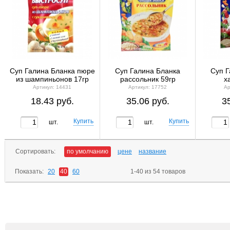
Суп Галина Бланка пюре
Суп Галина Бланка
Суп Г
из шампиньонов 17гр
рассольник 59гр
х
Артикул: 14431
Артикул: 17752
Ар
18.43 руб.
35.06 руб.
3
шт.
шт.
Сортировать:
по умолчанию
цене
название
Показать:
20
40
60
1-40 из 54 товаров