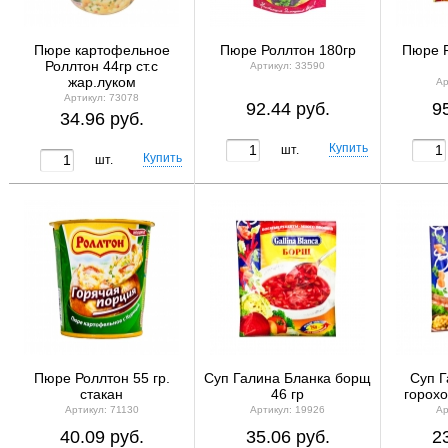
Пюре картофельное
Пюре Роллтон 180гр
Пюре Р
Роллтон 44гр ст.с
Артикул: 33590
жар.луком
Ар
Артикул: 73078
92.44 руб.
9
34.96 руб.
шт.
шт.
Пюре Роллтон 55 гр.
Суп Галина Бланка борщ
Суп Г
стакан
46 гр
горохо
Артикул: 71130
Артикул: 19926
Ар
40.09 руб.
35.06 руб.
2