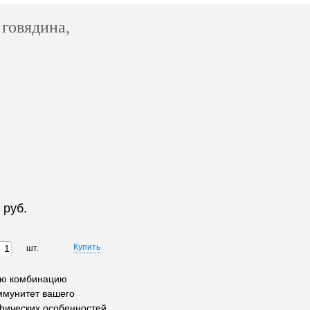
говядина,
 руб.
шт.
ую комбинацию
ммунитет вашего
фических особенностей